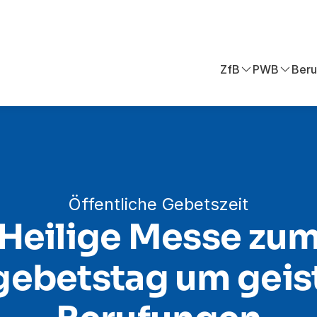
ZfB
PWB
Beru
Öffentliche Gebetszeit
Heilige Messe zu
ebetstag um geis